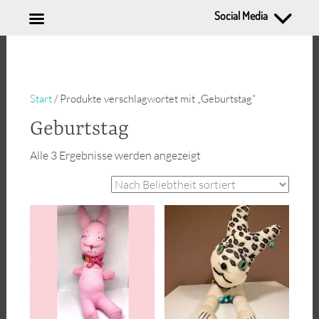
Social Media
Zum
Inhalt
springen
Start
/ Produkte verschlagwortet mit „Geburtstag“
Geburtstag
Nach
Alle 3 Ergebnisse werden angezeigt
Beliebtheit
sortiert