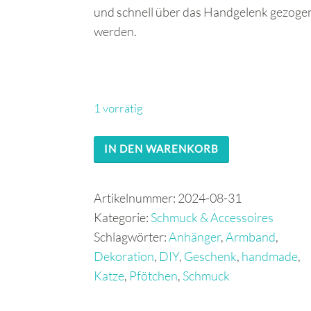
und schnell über das Handgelenk gezoge
werden.
1 vorrätig
Armband
IN DEN WARENKORB
„Glückspfötchen“
türkis
Artikelnummer:
2024-08-31
Menge
Kategorie:
Schmuck & Accessoires
Schlagwörter:
Anhänger
,
Armband
,
Dekoration
,
DIY
,
Geschenk
,
handmade
,
Katze
,
Pfötchen
,
Schmuck