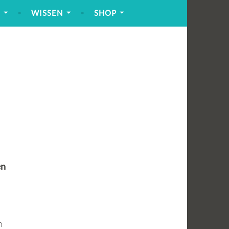
!
WISSEN
SHOP
en
h