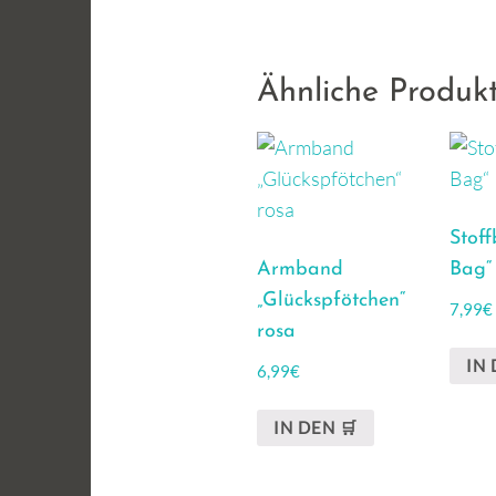
Ähnliche Produk
Stoff
Armband
Bag“
„Glückspfötchen“
7,99
€
rosa
IN 
6,99
€
IN DEN 🛒