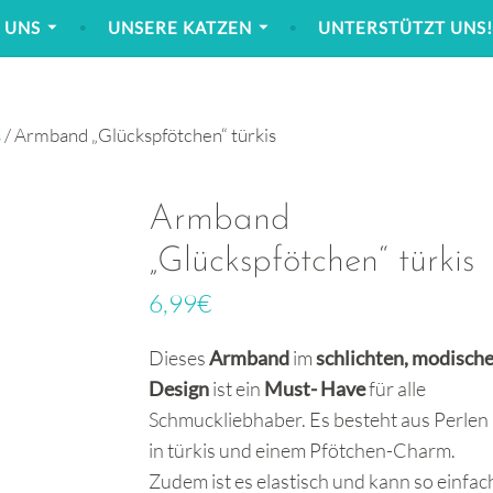
 UNS
UNSERE KATZEN
UNTERSTÜTZT UNS
s
/ Armband „Glückspfötchen“ türkis
Armband
„Glückspfötchen“ türkis
6,99
€
Dieses
Armband
im
schlichten, modisch
Design
ist ein
Must- Have
für alle
Schmuckliebhaber. Es besteht aus Perlen
in türkis und einem Pfötchen-Charm.
Zudem ist es elastisch und kann so einfac