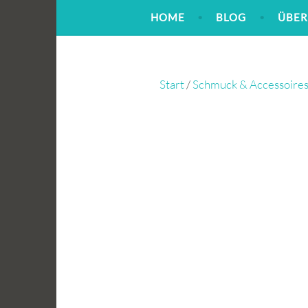
Zum
HOME
BLOG
ÜBER
Inhalt
springen
Start
/
Schmuck & Accessoire