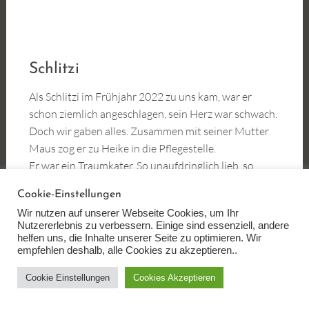
Schlitzi
Als Schlitzi im Frühjahr 2022 zu uns kam, war er
schon ziemlich angeschlagen, sein Herz war schwach.
Doch wir gaben alles. Zusammen mit seiner Mutter
Maus zog er zu Heike in die Pflegestelle.
Er war ein Traumkater. So unaufdringlich lieb, so
anhänglich. Er hat sich sich sofort in Heikes Herz
Cookie-Einstellungen
geschlichen. Jeden Tag wartete er schon, dass sie zu
Wir nutzen auf unserer Webseite Cookies, um Ihr
ihm kommt, nahm geduldig seine Medizin, dankte die
Nutzererlebnis zu verbessern. Einige sind essenziell, andere
Extraportion Frischfleisch mit grossen runden
helfen uns, die Inhalte unserer Seite zu optimieren. Wir
empfehlen deshalb, alle Cookies zu akzeptieren..
Katzenaugen und leisem Schnurren. Er liess sich
sogar hoch nehmen und sie erklärte ihm so ihren Tag,
Cookie Einstellungen
Cookies Akzeptieren
Katzenkopf an Menschenherz. Katzenpfote an
Menschenwange. Sie liebte ihn, er liebte sie. Und sie