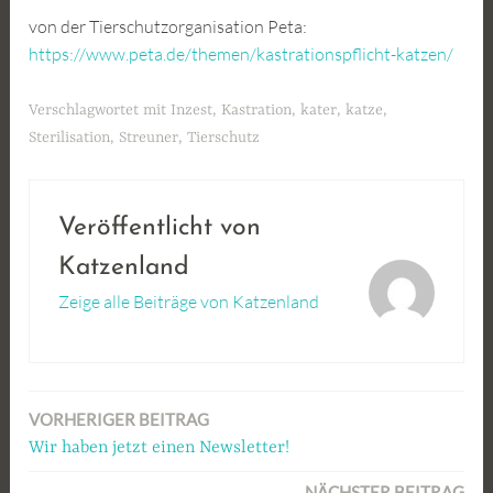
von der Tierschutzorganisation Peta:
https://www.peta.de/themen/kastrationspflicht-katzen/
Verschlagwortet mit
Inzest
,
Kastration
,
kater
,
katze
,
Sterilisation
,
Streuner
,
Tierschutz
Veröffentlicht von
Katzenland
Zeige alle Beiträge von Katzenland
VORHERIGER BEITRAG
Beitragsnavigation
Wir haben jetzt einen Newsletter!
NÄCHSTER BEITRAG