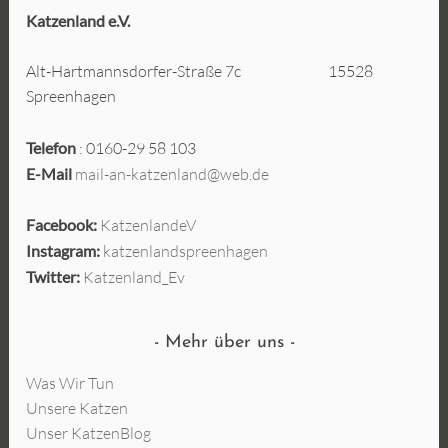
Katzenland e.V.
Alt-Hartmannsdorfer-Straße 7c 15528
Spreenhagen
Telefon
: 0160-29 58 103
E-Mail
mail-an-katzenland@web.de
Facebook:
KatzenlandeV
Instagram:
katzenlandspreenhagen
Twitter:
Katzenland_Ev
Mehr über uns
Was Wir Tun
Unsere Katzen
Unser KatzenBlog