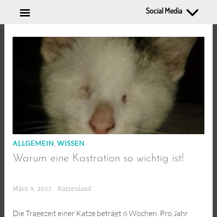
Social Media
Zum
Inhalt
springen
,
ALLGEMEIN
WISSEN
Warum eine Kastration so wichtig ist!
März 9, 2023
Katzenland
Die Tragezeit einer Katze beträgt 6 Wochen. Pro Jahr