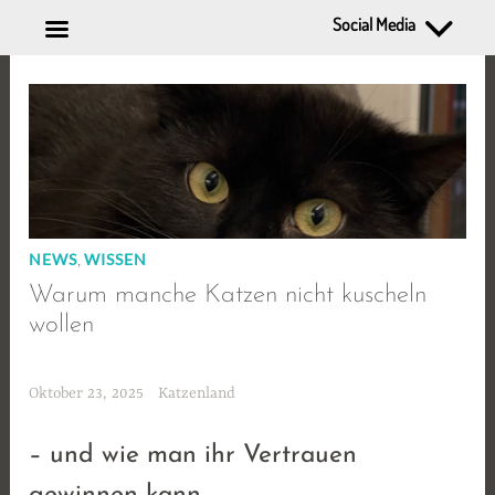
Social Media
Zum
Inhalt
springen
,
NEWS
WISSEN
Warum manche Katzen nicht kuscheln
wollen
Oktober 23, 2025
Katzenland
– und wie man ihr Vertrauen