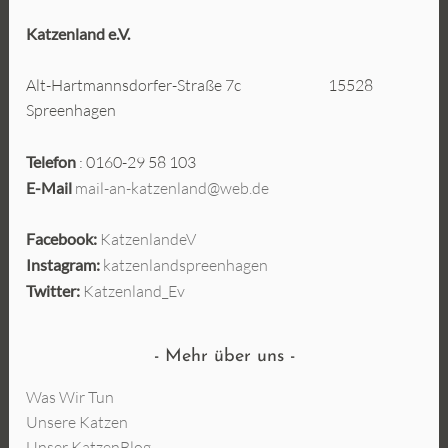
Katzenland e.V.
Alt-Hartmannsdorfer-Straße 7c 15528
Spreenhagen
Telefon
: 0160-29 58 103
E-Mail
mail-an-katzenland@web.de
Facebook:
KatzenlandeV
Instagram:
katzenlandspreenhagen
Twitter:
Katzenland_Ev
Mehr über uns
Was Wir Tun
Unsere Katzen
Unser KatzenBlog