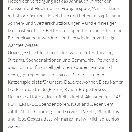
Neben der Versorgung lief das Jahr auch „hinter den
Kulissen“ auf Hochtouren: Frühjahrsputz, Winteraktion
mit Stroh/Decken, Heizplatten und beheizte Näpfe, neue
Sonnen- und Wetterschutzlösungen – und ein riesiger
Meilenstein: Dank Betterplace-Spenden konnte der neue
Boiler eingebaut werden – endlich wieder zuverlässig
warmes Wasser.
Unvergesslich bleibt auch die Twitch-Unterstützung:
Streams, Spendenaktionen und Community-Power, die
uns nicht nur finanziell geholfen, sondern emotional
richtig getragen hat – bis hin zu Plänen für einen
Katzenspielplatz für unsere Dauerbewohner. Dazu kamen
Märkte und Stände (Erkner, Rauen, Burg Storkow,
Naturpark Hoffest, Kartoffelbuddeln), Aktionen mit DAS
FUTTERHAUS, Spendenboxen, Kaufland „Jeder Cent
zählt“, Netto, Gooding – und so viele Pakete, Pfandbons
und liebe Gesten, dass wir manchmal wirklich sprachlos
waren.