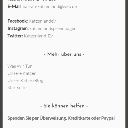
E-Mail
mail-an-katzenland@web.de
Facebook:
KatzenlandeV
Instagram:
katzenlandspreenhagen
Twitter:
Katzenland_Ev
Mehr über uns
Was Wir Tun
Unsere Katzen
Unser KatzenBlog
Startseite
Sie können helfen
Spenden Sie per Überweisung, Kreditkarte oder
Paypal