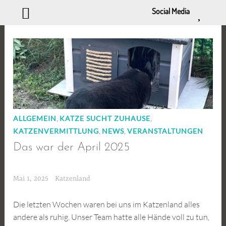
Social Media
Zum
Inhalt
springen
,
,
ALLGEMEIN
KATZE SUCHT ZUHAUSE
,
,
KATZENVERMITTLUNG
NEWS
VERANSTALTUNGEN
Das war der April 2025
Mai 1, 2025
Katzenland
Die letzten Wochen waren bei uns im Katzenland alles
andere als ruhig. Unser Team hatte alle Hände voll zu tun,