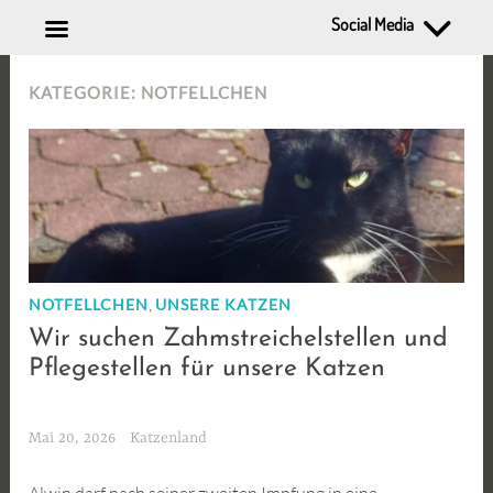
Social Media
Zum
KATEGORIE:
NOTFELLCHEN
Inhalt
springen
,
NOTFELLCHEN
UNSERE KATZEN
Wir suchen Zahmstreichelstellen und
Pflegestellen für unsere Katzen
Mai 20, 2026
Katzenland