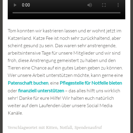
Tom konnten wir kastrieren lassen und er wohnt jetzt im
Katzenland. Katze Fee ist noch sehr zurückhaltend, aber
scheint gesund zu sein. Das waren sehr anstrengende,
arbeitsintensive Tage für unsere Mitglieder und wir sind
froh, diese Anstrengung gemeistert zu haben und den
Tieren eine Chance auf ein gutes Leben geben zu können.
Wer unsere Arbeit unterstützen möchte, kann gerne eine
Patenschaft buchen
, eine
Pflegestelle für Notfelle bieten
oder
finanziell unterstützen
– das alles hilft uns wirklich
sehr! Danke für eure Hilfe! Wir halten euch natürlich
weiter auf dem Laufenden über unsere Social Media
Kanäle.
Verschlagwortet mit
Kitten
,
Notfall
,
Spendenaufruf