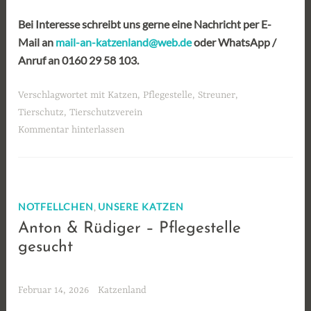
Bei Interesse schreibt uns gerne eine Nachricht per E-
Mail an
mail-an-katzenland@web.de
oder WhatsApp /
Anruf an 0160 29 58 103.
Verschlagwortet mit
Katzen
,
Pflegestelle
,
Streuner
,
Tierschutz
,
Tierschutzverein
Kommentar hinterlassen
,
NOTFELLCHEN
UNSERE KATZEN
Anton & Rüdiger – Pflegestelle
gesucht
Februar 14, 2026
Katzenland