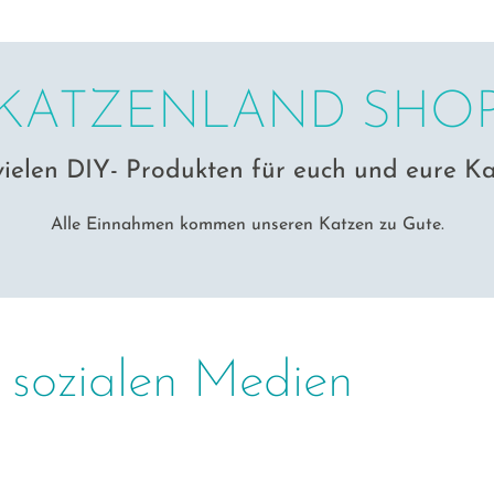
e
l
l
KATZENLAND SHO
e
n
f
vielen DIY- Produkten für euch und eure Ka
ü
Alle Einnahmen kommen unseren Katzen zu Gute.
r
u
n
s
e
n sozialen Medien
r
e
K
a