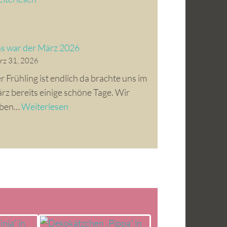
a
s
w
s war der März 2026
a
rz 31, 2026
r
r Frühling ist endlich da brachte uns im
d
rz bereits einige schöne Tage. Wir
e
D
ben…
Weiterlesen
r
a
M
s
a
w
i
a
2
r
0
d
2
e
6
r