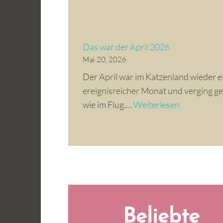
Das war der April 2026
Mai 20, 2026
Der April war im Katzenland wieder e
ereignisreicher Monat und verging ge
D
wie im Flug.…
Weiterlesen
a
s
w
a
r
d
e
Beliebte
r