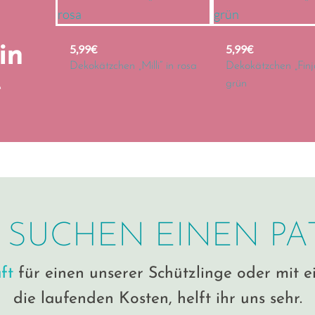
n
h
Z
t
a
in
5,99
€
5,99
€
i
h
Dekokätzchen „Milli“ in rosa
Dekokätzchen „Finj
g
e
grün
m
e
s
T
t
i
r
p
e
p
i
s
c
h
 SUCHEN EINEN PA
e
l
ft
für einen unserer Schützlinge oder mit 
s
die laufenden Kosten, helft ihr uns sehr.
t