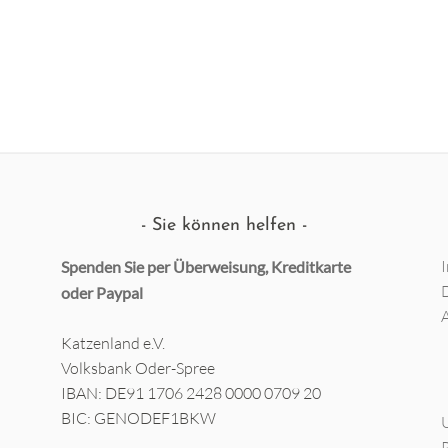
t
z
e
n
Sie können helfen
Spenden Sie per Überweisung, Kreditkarte
oder
Paypal
Katzenland e.V.
Volksbank Oder-Spree
IBAN: DE91 1706 2428 0000 0709 20
BIC: GENODEF1BKW