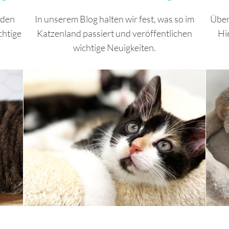
lnden
In unserem Blog halten wir fest, was so im
Über
chtige
Katzenland passiert und veröffentlichen
Hie
wichtige Neuigkeiten.