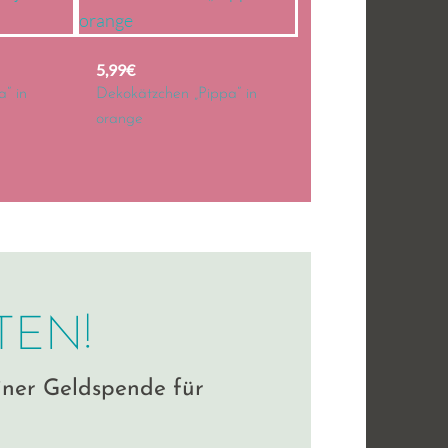
M
ä
r
5,99
€
z
a“ in
Dekokätzchen „Pippa“ in
orange
2
0
2
6
TEN!
einer Geldspende für