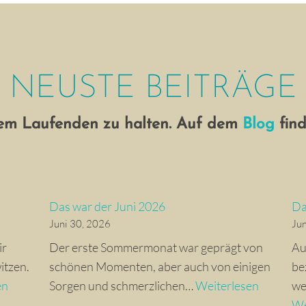
NEUSTE BEITRÄGE
dem Laufenden zu halten. Auf dem
Blog
find
Das war der Juni 2026
Da
Juni 30, 2026
Jun
ir
Der erste Sommermonat war geprägt von
Au
itzen.
schönen Momenten, aber auch von einigen
be
K
D
en
Sorgen und schmerzlichen…
Weiterlesen
we
a
a
We