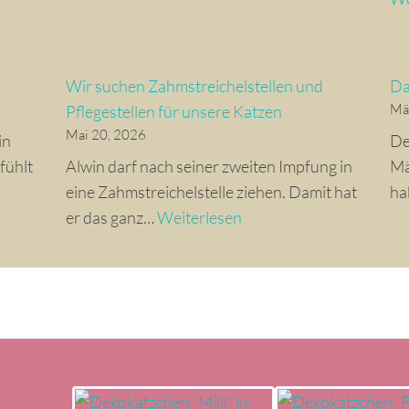
t
s
z
w
e
a
Wir suchen Zahmstreichelstellen und
Da
n
r
Mä
Pflegestellen für unsere Katzen
u
d
Mai 20, 2026
in
De
n
e
fühlt
Alwin darf nach seiner zweiten Impfung in
Mä
d
r
eine Zahmstreichelstelle ziehen. Damit hat
ha
H
J
W
er das ganz…
Weiterlesen
i
u
i
t
n
r
z
i
s
e
2
u
–
0
c
w
2
h
i
6
e
c