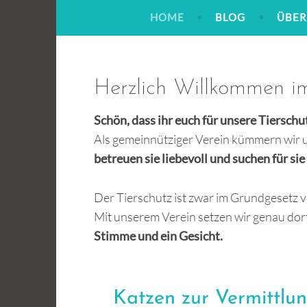
Zum
HOME
BLOG
ÜBER
Inhalt
springen
Herzlich Willkommen i
Schön, dass ihr euch für unsere Tierschu
Als gemeinnütziger Verein kümmern wir 
betreuen sie liebevoll und suchen für si
Der Tierschutz ist zwar im Grundgesetz v
Mit unserem Verein setzen wir genau dor
Stimme und ein Gesicht.
Katzen zur Vermittlu