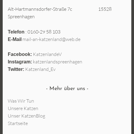
Alt-Hartmannsdorfer-Straße 7c 15528
Spreenhagen
: 0160-29 58 103
Telefon
mail-an-katzenland@web.de
E-Mail
KatzenlandeV
Facebook:
katzenlandspreenhagen
Instagram:
Katzenland_Ev
Twitter:
Mehr über uns
Was Wir Tun
Unsere Katzen
Unser KatzenBlog
Startseite