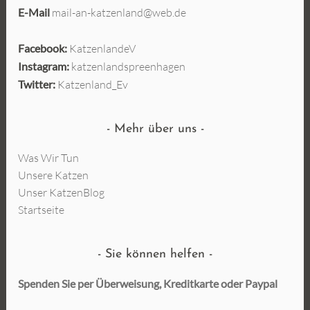
E-Mail
mail-an-katzenland@web.de
Facebook:
KatzenlandeV
Instagram:
katzenlandspreenhagen
Twitter:
Katzenland_Ev
Mehr über uns
Was Wir Tun
Unsere Katzen
Unser KatzenBlog
Startseite
Sie können helfen
Spenden Sie per Überweisung, Kreditkarte oder
Paypal