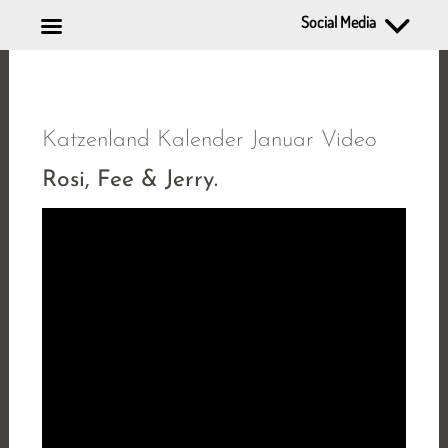
Social Media
Zum
Inhalt
springen
Katzenland Kalender Januar Video
Rosi, Fee & Jerry.