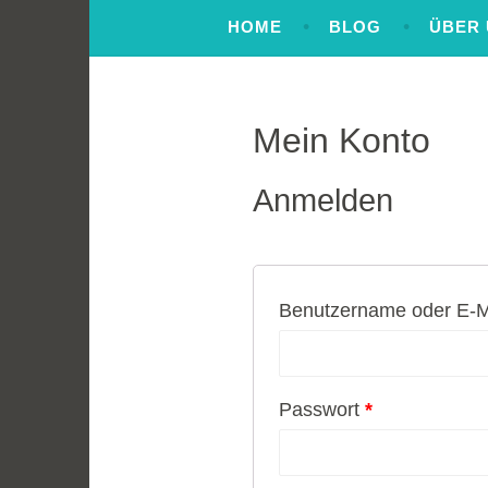
Zum
HOME
BLOG
ÜBER
Inhalt
springen
Mein Konto
Anmelden
Benutzername oder E-M
Erforderlich
Passwort
*