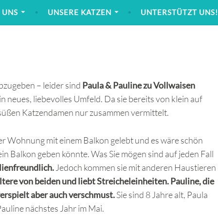
 UNS
UNSERE KATZEN
UNTERSTÜTZT UNS
bzugeben – leider sind
Paula & Pauline zu Vollwaisen
 neues, liebevolles Umfeld. Da sie bereits von klein auf
süßen Katzendamen nur zusammen vermittelt.
der Wohnung mit einem Balkon gelebt und es wäre schön
in Balkon geben könnte. Was Sie mögen sind auf jeden Fall
lienfreundlich.
Jedoch kommen sie mit anderen Haustieren
Ältere von beiden und liebt Streicheleinheiten. Pauline, die
verspielt aber auch verschmust.
Sie sind 8 Jahre alt, Paula
auline nächstes Jahr im Mai.