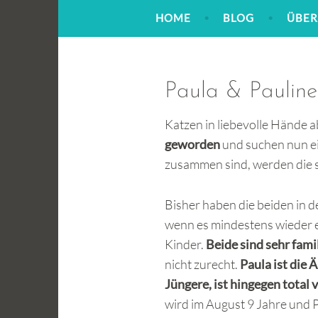
Zum
HOME
BLOG
ÜBER
Inhalt
springen
Paula & Pauline
Katzen in liebevolle Hände a
geworden
und suchen nun ein
zusammen sind, werden die 
Bisher haben die beiden in 
wenn es mindestens wieder e
Kinder.
Beide sind sehr fami
nicht zurecht.
Paula ist die 
Jüngere, ist hingegen total 
wird im August 9 Jahre und P