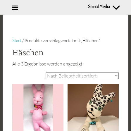
Social Media
Zum
Inhalt
springen
Start
/ Produkte verschlagwortet mit „Häschen“
Häschen
Nach
Alle 3 Ergebnisse werden angezeigt
Beliebtheit
sortiert