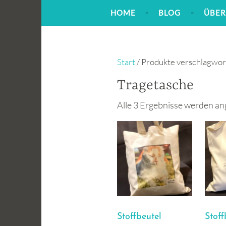
Zum
HOME
BLOG
ÜBER
Inhalt
springen
Start
/ Produkte verschlagwort
Tragetasche
Alle 3 Ergebnisse werden an
Stoffbeutel
Stoff