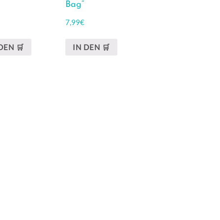
Bag“
7,99
€
DEN 🛒
IN DEN 🛒