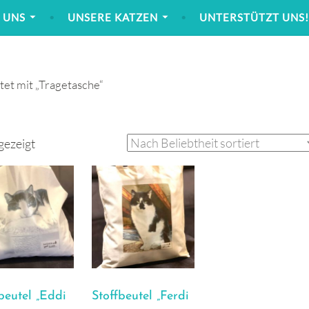
 UNS
UNSERE KATZEN
UNTERSTÜTZT UNS
et mit „Tragetasche“
Nach
gezeigt
Beliebtheit
sortiert
beutel „Eddi
Stoffbeutel „Ferdi