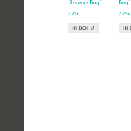
„Brownie Bag“
Bag“
7,99
€
7,99
€
IN DEN 🛒
IN 