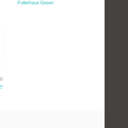
Futterhaus Gosen
AG
2!