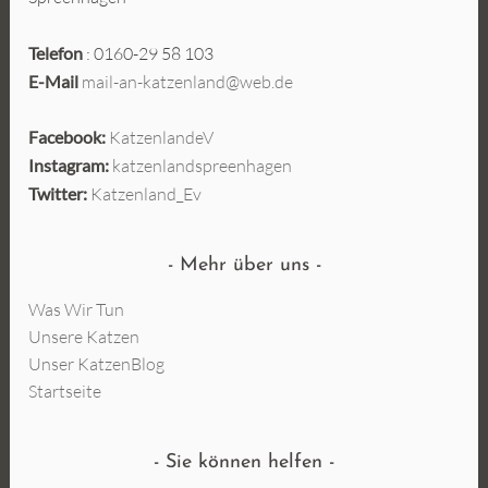
Telefon
: 0160-29 58 103
E-Mail
mail-an-katzenland@web.de
Facebook:
KatzenlandeV
Instagram:
katzenlandspreenhagen
Twitter:
Katzenland_Ev
Mehr über uns
Was Wir Tun
Unsere Katzen
Unser KatzenBlog
Startseite
Sie können helfen