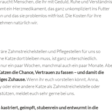
raucht Menschen, die ihr mit Geduld, Ruhe und Verständni
mt ein Herzmedikament, das ganz unkompliziert ins Futter
und das sie problemlos mitfrisst. Die Kosten für ihre
hmen natürlich wir.
re Zahmstreichelstellen und Pflegestellen für uns so
ne Katze dort bleiben muss, ist ganz unterschiedlich.
 nur ein paar Wochen, manchmal auch ein paar Monate. Ab
Katzen die Chance, Vertrauen zu fassen – und damit die
tiges Zuhause.
Wenn ihr euch vorstellen könnt, Anna,
 oder eine andere Katze als Zahmstreichelstelle oder
rstützen, meldet euch sehr gerne bei uns.
astriert, geimpft, stubenrein und entwurmt in die