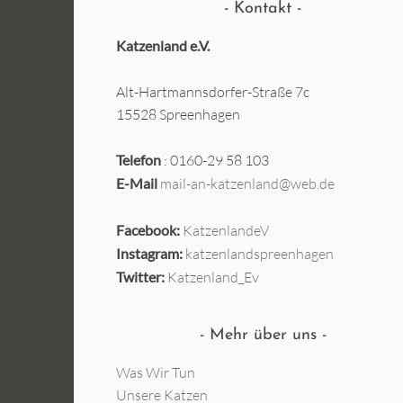
Kontakt
Katzenland e.V.
Alt-Hartmannsdorfer-Straße 7c
15528 Spreenhagen
Telefon
: 0160-29 58 103
E-Mail
mail-an-katzenland@web.de
Facebook:
KatzenlandeV
Instagram:
katzenlandspreenhagen
Twitter:
Katzenland_Ev
Mehr über uns
Was Wir Tun
Unsere Katzen