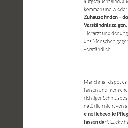
aufgetaucht sind, suc
kommen und wieder 
Zuhause finden – do
Verständnis zeigen, 
Tierarzt und der un
uns Menschen gegenü
verständlich.
Manchmal klappt es b
fassen und mensche
richtiger Schmusebär
natürlich nicht von 
eine liebevolle Pfl
fassen darf
. Lucky h