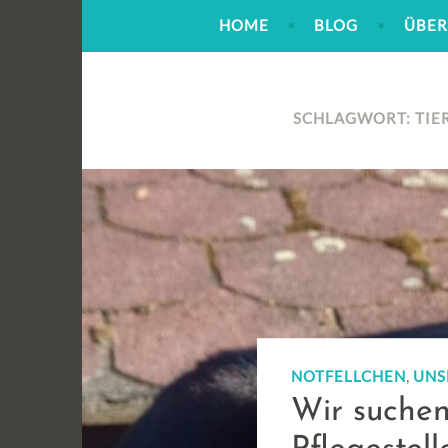
Zum
HOME
BLOG
ÜBER
Inhalt
springen
SCHLAGWORT:
TIE
,
NOTFELLCHEN
UNS
Wir suchen