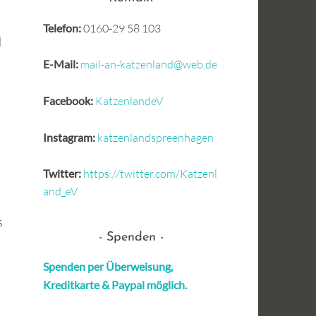
Telefon:
0160-29 58 103
d
E-Mail:
mail-an-katzenland@web.de
Facebook:
KatzenlandeV
Instagram:
katzenlandspreenhagen
Twitter:
https://twitter.com/Katzenl
and_eV
s
Spenden
Spenden per Überweisung,
Kreditkarte &
Paypal möglich.