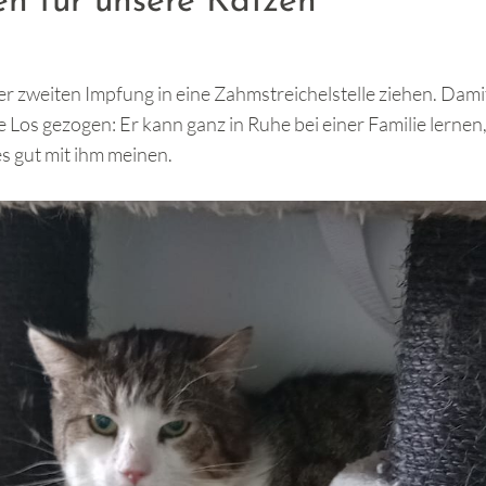
len für unsere Katzen
er zweiten Impfung in eine Zahmstreichelstelle ziehen. Dami
e Los gezogen: Er kann ganz in Ruhe bei einer Familie lernen
s gut mit ihm meinen.