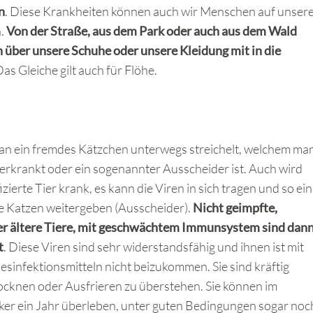
n
. Diese Krankheiten können auch wir Menschen auf unser
n.
Von der Straße, aus dem Park oder auch aus dem Wald
n über unsere Schuhe oder unsere Kleidung mit in die
Das Gleiche gilt auch für Flöhe.
man ein fremdes Kätzchen unterwegs streichelt, welchem ma
s erkrankt oder ein sogenannter Ausscheider ist. Auch wird
izierte Tier krank, es kann die Viren in sich tragen und so ein
e Katzen weitergeben (Ausscheider).
Nicht geimpfte,
er ältere Tiere, mit geschwächtem Immunsystem sind dan
t
. Diese Viren sind sehr widerstandsfähig und ihnen ist mit
sinfektionsmitteln nicht beizukommen. Sie sind kräftig
ocknen oder Ausfrieren zu überstehen. Sie können im
cker ein Jahr überleben, unter guten Bedingungen sogar noc