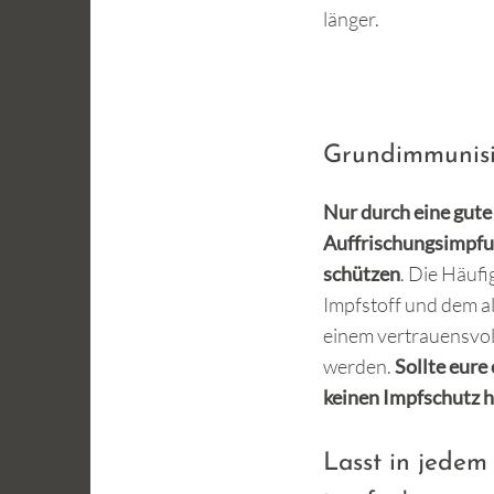
länger.
Grundimmunis
Nur durch eine gut
Auffrischungsimpfu
schützen
. Die Häuf
Impfstoff und dem a
einem vertrauensvo
werden.
Sollte eur
keinen Impfschutz ha
Lasst in jedem