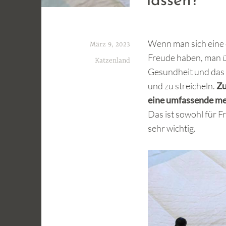
lassen?
Wenn man sich eine o
März 9, 2023
Freude haben, man ü
Katzenland
Gesundheit und das 
und zu streicheln.
Zu
eine umfassende med
Das ist sowohl für F
sehr wichtig.