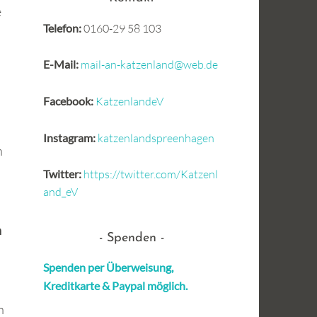
e
Telefon:
0160-29 58 103
E-Mail:
mail-an-katzenland@web.de
Facebook:
KatzenlandeV
Instagram:
katzenlandspreenhagen
n
Twitter:
https://twitter.com/Katzenl
and_eV
n
Spenden
Spenden per Überweisung,
Kreditkarte &
Paypal möglich.
h