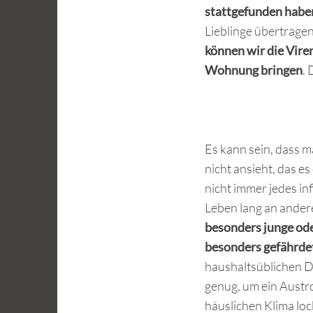
stattgefunden habe
Lieblinge übertrage
können wir die Vire
Wohnung bringen
. 
Es kann sein, dass 
nicht ansieht, das e
nicht immer jedes inf
Leben lang an ander
besonders junge od
besonders gefährde
haushaltsüblichen De
genug, um ein Austr
häuslichen Klima lo