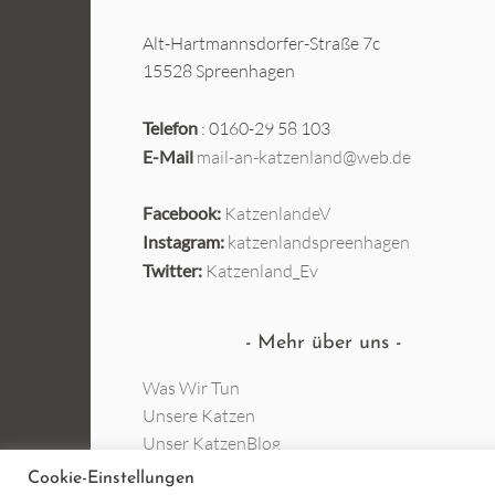
Alt-Hartmannsdorfer-Straße 7c
15528 Spreenhagen
Telefon
: 0160-29 58 103
E-Mail
mail-an-katzenland@web.de
Facebook:
KatzenlandeV
Instagram:
katzenlandspreenhagen
Twitter:
Katzenland_Ev
Mehr über uns
Was Wir Tun
Unsere Katzen
Unser KatzenBlog
Startseite
Cookie-Einstellungen