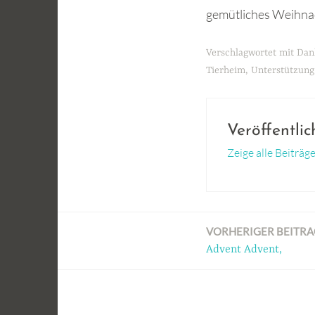
gemütliches Weihnac
Verschlagwortet mit
Dan
Tierheim
,
Unterstützung
Veröffentli
Zeige alle Beiträ
VORHERIGER BEITRA
Beitragsnavigation
Advent Advent,