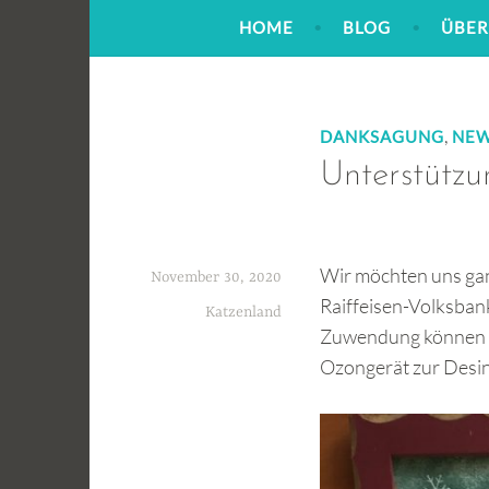
Zum
HOME
BLOG
ÜBER
Inhalt
springen
,
DANKSAGUNG
NE
Unterstützu
Wir möchten uns ganz
November 30, 2020
Raiffeisen-Volksban
Katzenland
Zuwendung können wi
Ozongerät zur Desin