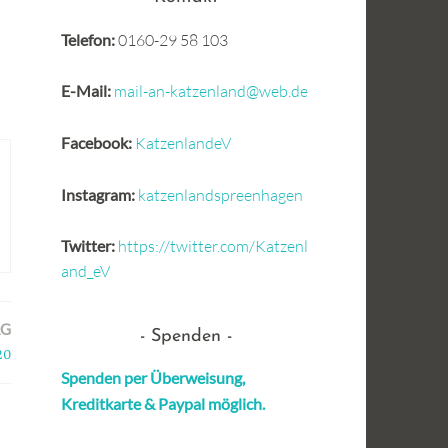
Telefon:
0160-29 58 103
E-Mail:
mail-an-katzenland@web.de
Facebook:
KatzenlandeV
Instagram:
katzenlandspreenhagen
Twitter:
https://twitter.com/Katzenl
and_eV
AG
Spenden
20
Spenden per Überweisung,
Kreditkarte &
Paypal möglich.