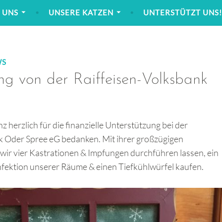
 UNS
UNSERE KATZEN
UNTERSTÜTZT UNS
WS
ng von der Raiffeisen-Volksbank
 herzlich für die finanzielle Unterstützung bei der
k Oder Spree eG bedanken. Mit ihrer großzügigen
r vier Kastrationen & Impfungen durchführen lassen, ein
fektion unserer Räume & einen Tiefkühlwürfel kaufen.