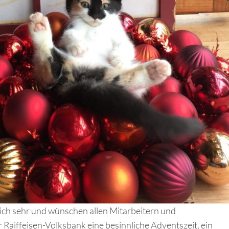
lich sehr und wünschen allen Mitarbeitern und
 Raiffeisen-Volksbank eine besinnliche Adventszeit, ein