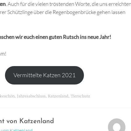
ken
. Auch für die vielen tröstenden Worte, die uns erreichten
rer Schützlinge über die Regenbogenbrücke gehen lassen
schen wir euch einen guten Rutsch ins neue Jahr!
am!
Vermittelte Katzen 2021
keschön
,
Jahresabschluss
,
Katzenland
,
Tierschutz
cht von
Katzenland
ge von Katzenland