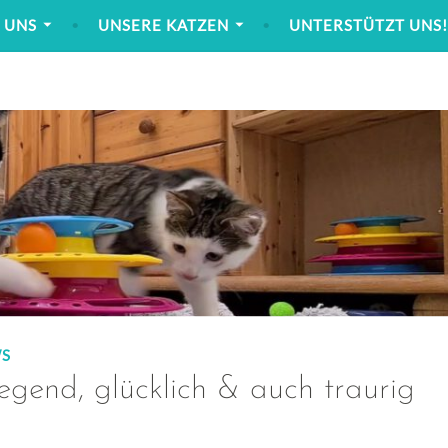
 UNS
UNSERE KATZEN
UNTERSTÜTZT UNS
S
egend, glücklich & auch traurig