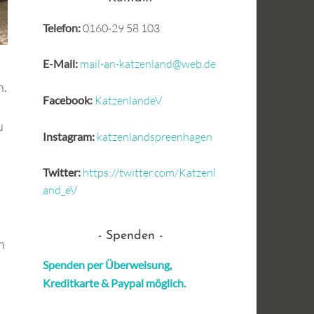
Telefon:
0160-29 58 103
E-Mail:
mail-an-katzenland@web.de
n.
Facebook:
KatzenlandeV
u
Instagram:
katzenlandspreenhagen
Twitter:
https://twitter.com/Katzenl
and_eV
Spenden
n
Spenden per Überweisung,
Kreditkarte &
Paypal möglich.