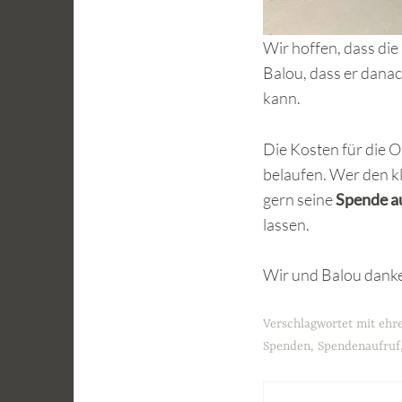
Wir hoffen, dass di
Balou, dass er danac
kann.
Die Kosten für die O
belaufen. Wer den k
gern seine
Spende a
lassen.
Wir und Balou danke
Verschlagwortet mit
ehr
Spenden
,
Spendenaufruf