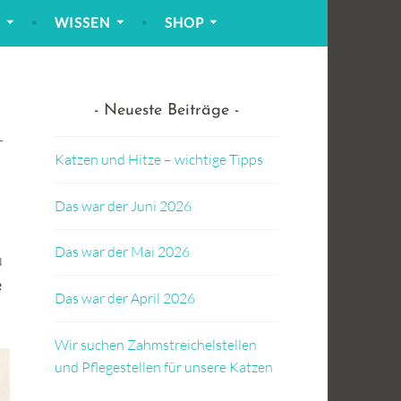
!
WISSEN
SHOP
Neueste Beiträge
t
Katzen und Hitze – wichtige Tipps
Das war der Juni 2026
Das war der Mai 2026
u
e
Das war der April 2026
Wir suchen Zahmstreichelstellen
und Pflegestellen für unsere Katzen