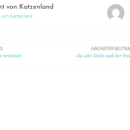
cht von
Katzenland
ge von Katzenland
G
NÄCHSTER BEITR
r vermisst!
die alte Zelda und der Fis