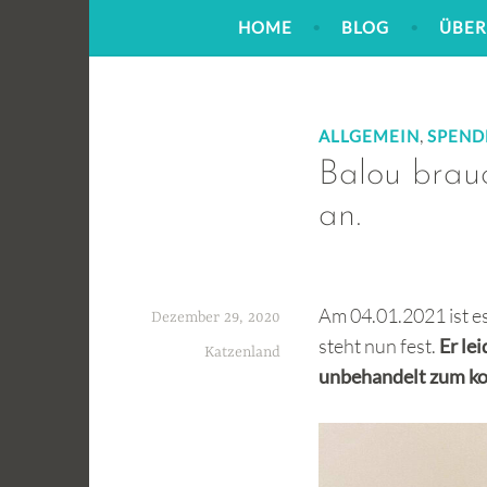
Zum
HOME
BLOG
ÜBER
Inhalt
springen
,
ALLGEMEIN
SPEND
Balou brauc
an.
Am 04.01.2021 ist e
Dezember 29, 2020
steht nun fest.
Er le
Katzenland
unbehandelt zum ko