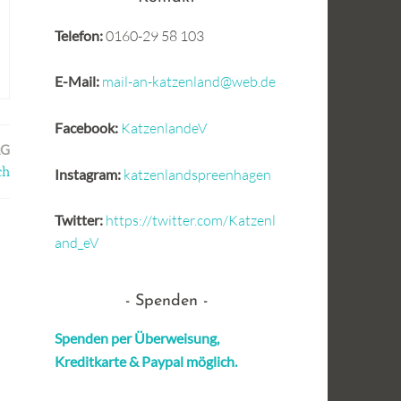
Telefon:
0160-29 58 103
E-Mail:
mail-an-katzenland@web.de
Facebook:
KatzenlandeV
AG
ch
Instagram:
katzenlandspreenhagen
Twitter:
https://twitter.com/Katzenl
and_eV
Spenden
Spenden per Überweisung,
Kreditkarte &
Paypal möglich.