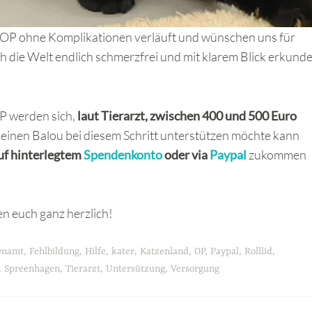
e OP ohne Komplikationen verläuft und wünschen uns für
h die Welt endlich schmerzfrei und mit klarem Blick erkund
P werden sich,
laut Tierarzt, zwischen 400 und 500 Euro
leinen Balou bei diesem Schritt unterstützen möchte kann
uf hinterlegtem
Spendenkonto
oder via
Paypal
zukommen
n euch ganz herzlich!
enamt
,
Fehlbildung
,
Hilfe
,
kater
,
Katzenland
,
OP
,
Paypal
,
Rolllid
,
,
Spreenhagen
,
Tierarzt
,
Untersützung
,
Versorgung