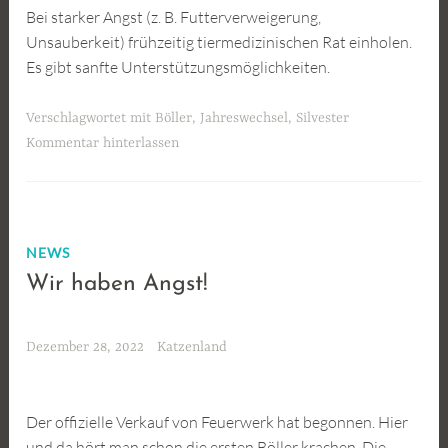
Bei starker Angst (z. B. Futterverweigerung,
Unsauberkeit) frühzeitig tiermedizinischen Rat einholen.
Es gibt sanfte Unterstützungsmöglichkeiten.
Verschlagwortet mit
Böller
,
Jahreswechsel
,
Silvester
Kommentar hinterlassen
NEWS
Wir haben Angst!
Dezember 28, 2022
Katzenland
Der offizielle Verkauf von Feuerwerk hat begonnen. Hier
und da hört man schon die ersten Böller krachen. Die