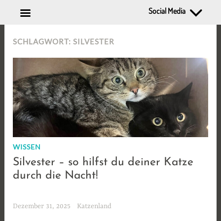
Social Media
Zum
SCHLAGWORT:
SILVESTER
Inhalt
springen
WISSEN
Silvester – so hilfst du deiner Katze
durch die Nacht!
Dezember 31, 2025
Katzenland