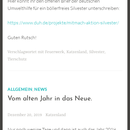
Hier könnt ihr den offenen Brief der deutschen
Umwelthilfe für ein böllerfreies Silvester unterschreiben:
https://www.duh.de/projekte/mitmach-aktion-silvester/
Guten Rutsch!
Verschlagwortet mit
Feuerwerk
,
Katzenland
,
Silvester
,
Tierschutz
,
ALLGEMEIN
NEWS
Vom alten Jahr in das Neue.
Dezember 20, 2019
Katzenland
Nur noch wenige Tage und dann ist auch das Jahr 2019